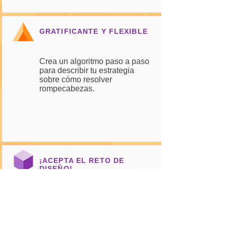
GRATIFICANTE Y FLEXIBLE
Crea un algoritmo paso a paso
para describir tu estrategia
sobre cómo resolver
rompecabezas.
¡ACEPTA EL RETO DE
DISEÑO!
Ya que hayas creado un
algoritmo para rompecabezas,
intenta crear un algoritmo para
otra tarea, problema o proceso