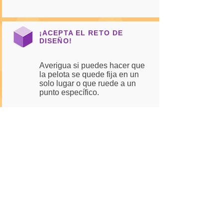
¡ACEPTA EL RETO DE
DISEÑO!
Averigua si puedes hacer que
la pelota se quede fija en un
solo lugar o que ruede a un
punto específico.
Si crees que esta actividad se ve
divertida, ¡espera a que intentes
estas!