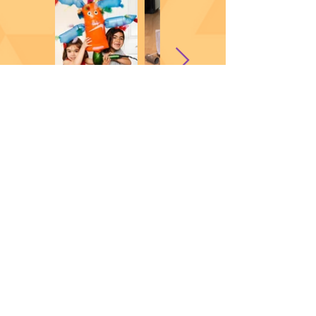
Inflables
Entrega de
Pastelitos
Don’t miss an
activity! Subscribe today.
Join email list
Were these resources helpful?
Leave our educators a tip!
When The Tech Interactive closed, our
team set out to bring as many activites
found in our building to the home. If
you’d like to support these efforts,
please consider making a gift.