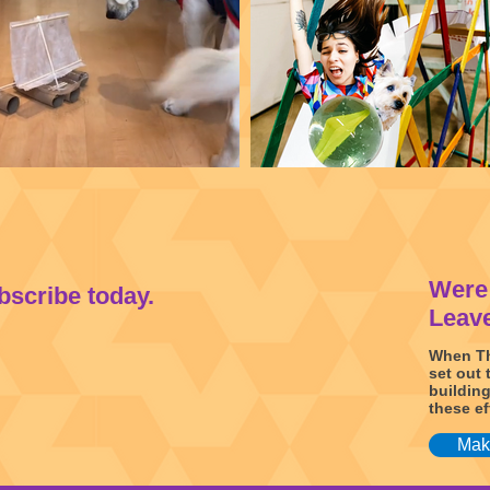
Were 
ubscribe today.
Leave
When Th
set out 
building
these ef
Make