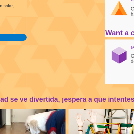
G
n solar,
C
h
Want a 
¡
G
d
dad se ve divertida, ¡espera a que intente