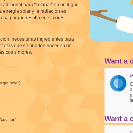
 adicional para “cocinar” en un lugar
 energía solar y la radiación es
brosa porque resulta en s’mores!
ción, necesitarás ingredientes para
 recetas que se pueden hacer en un
lásicos s’mores.
Want a 
¡
ergía solar)
C
d
p
l
Want a 
“cocinar”