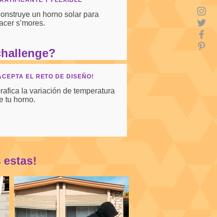
RATIFICANTE Y FLEXIBLE
onstruye un horno solar para
acer s’mores.
challenge?
ACEPTA EL RETO DE DISEÑO!
rafica la variación de temperatura
e tu horno.
s estas!